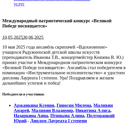
услуг
Международный патриотический конкурс «Великой
Победе посвящается»
10.05.2025
30.06.2025
10 мая 2025 года ансамбль скрипачей «Вдохновение»
учащихся Радужненской детской школы искусств
(преподаватель Иванова Т.В., концертмейстер Князева В. Ю.)
принял участие в Международном патриотическом конкурсе
«Великой Победе посвящается». Ансамбль стал победителем в
номинации «Инструментальное исполнительство» и удостоен
диплома Лауреата I степени. Ура! Поздравляем и желаем
дальнейших успехов и побед!
Победители и участники:
Аржанкина Ксения
,
Гиносян Милена
,
Малявин
Андрей
,
Малявин Владимир
,
Никитина Алиса
,
Назаркина Анна
,
Птицына Алина
,
Полторацкий
Юрий
-
Диплом Лауреата I степени