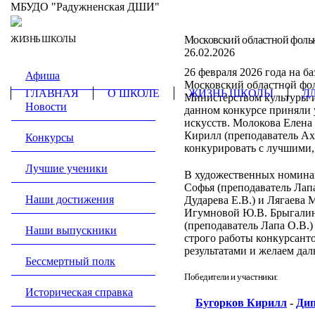
МБУДО "Радужненская ДШИ"
ЖИЗНЬ ШКОЛЫ
Московский областной фоль
26.02.2026
26 февраля 2026 года на б
Афиша
Московский областной фо
ГЛАВНАЯ
О ШКОЛЕ
ЖИЗНЬ ШКОЛЫ
Д
Министерством культуры и
Новости
данном конкурсе приняли 
искусств. Молокова Елена 
Кирилл (преподаватель Ахт
Конкурсы
конкурировать с лучшими, 
Лучшие ученики
В художественных номинац
Софья (преподаватель Лапа
Наши достижения
Дударева Е.В.) и Лягаева 
Игумновой Ю.В. Брыгалин
(преподаватель Лапа О.В.
Наши выпускники
строго работы конкурсант
результатами и желаем да
Бессмертный полк
Победители и участники:
Историческая справка
Бугорков Кирилл
-
Дип