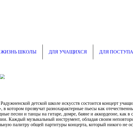
ЖИЗНЬ ШКОЛЫ
ДЛЯ УЧАЩИХСЯ
ДЛЯ ПОСТУП
в Радужненской детской школе искусств состоится концерт учащи
, в котором прозвучат разнохарактерные пьесы как отечественн
дные песни и танцы на гитаре, домре, баяне и аккордеоне, как в 
ии. Каждый музыкальный инструмент, обладая своим неповтор
льную палитру общей партитуры концерта, который никого не о