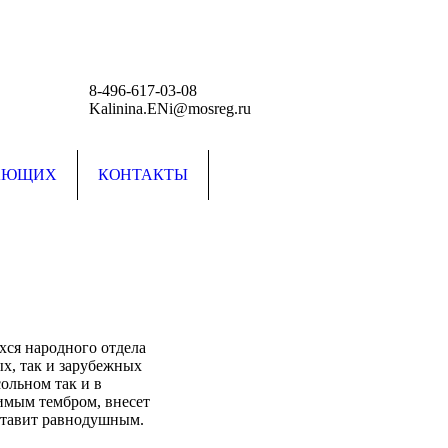
8-496-617-03-08
Kalinina.ENi@mosreg.ru
АЮЩИХ
КОНТАКТЫ
хся народного отдела
ых, так и зарубежных
сольном так и в
имым тембром, внесет
ставит равнодушным.