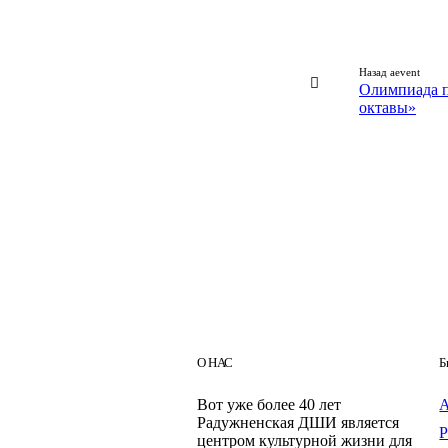
Назад aevent
Олимпиада п
октавы»
О НАС
Б
Вот уже более 40 лет
Радужненская ДШИ является
центром культурной жизни для