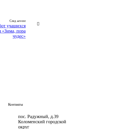
След aevent
бот учащихся
 «Зима, пора
чудес»
Контакты
пос. Радужный, д.39
Коломенский городской
округ