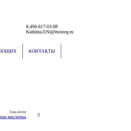
8-496-617-03-08
Kalinina.ENi@mosreg.ru
АЮЩИХ
КОНТАКТЫ
След aevent
оша масленка