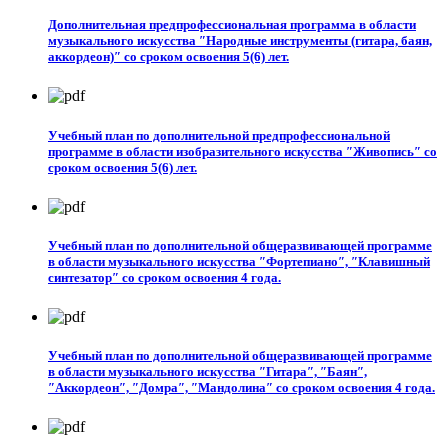
Дополнительная предпрофессиональная программа в области
музыкального искусства ″Народные инструменты (гитара, баян,
аккордеон)″ со сроком освоения 5(6) лет.
Учебный план по дополнительной предпрофессиональной
программе в области изобразительного искусства ″Живопись″ со
сроком освоения 5(6) лет.
Учебный план по дополнительной общеразвивающей программе
в области музыкального искусства ″Фортепиано″, ″Клавишный
синтезатор″ со сроком освоения 4 года.
Учебный план по дополнительной общеразвивающей программе
в области музыкального искусства ″Гитара″, ″Баян″,
″Аккордеон″, ″Домра″, ″Мандолина″ со сроком освоения 4 года.