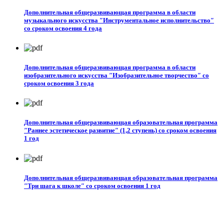
Дополнительная общеразвивающая программа в области
музыкального искусства ″Инструментальное исполнительство″
со сроком освоения 4 года
Дополнительная общеразвивающая программа в области
изобразительного искусства ″Изобразительное творчество″ со
сроком освоения 3 года
Дополнительная общеразвивающая образовательная программа
″Раннее эстетическое развитие″ (1,2 ступень) со сроком освоения
1 год
Дополнительная общеразвивающая образовательная программа
″Три шага к школе″ со сроком освоения 1 год