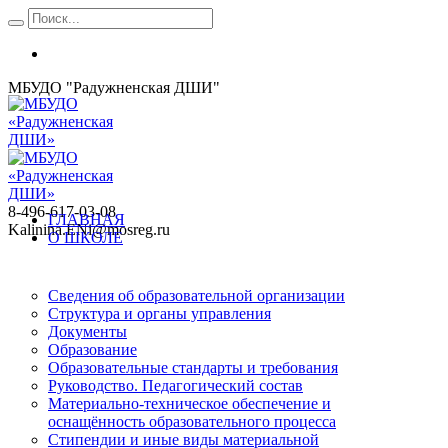
МБУДО "Радужненская ДШИ"
8-496-617-03-08
ГЛАВНАЯ
Kalinina.ENi@mosreg.ru
О ШКОЛЕ
Сведения об образовательной организации
Структура и органы управления
Документы
Образование
Образовательные стандарты и требования
Руководство. Педагогический состав
Материально-техническое обеспечение и
оснащённость образовательного процесса
Стипендии и иные виды материальной