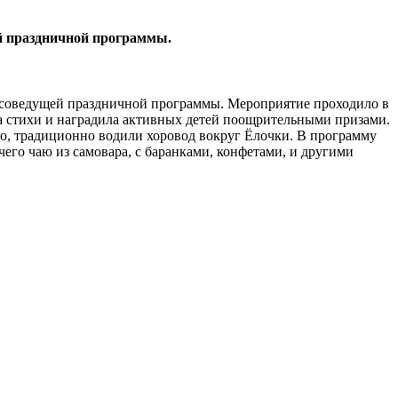
ей праздничной программы.
ве соведущей праздничной программы. Мероприятие проходило в
ала стихи и наградила активных детей поощрительными призами.
но, традиционно водили хоровод вокруг Ёлочки. В программу
го чаю из самовара, с баранками, конфетами, и другими