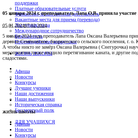
поддержки
Платные образовательные услуги
05 января 2024 г. преподаватель Лапа О.В. приняла участи
Финансово-хозяйственная деятельность
Вакантные места для приема (перевода)
Доступная среда
05.01.2024
07.02.2024
Международное сотрудничество
5 января 2024 года преподаватель Лапа Оксана Валерьевна пр
Безопасность
деревне Семëновское, биоркинского сельского поселения, г. о
Противодействие коррупции
А чтобы никто не замёрз Оксана Валерьевна ( Снегурочка) на
мероприятия также входило перетягивание каната, и другие п
ЖИЗНЬ ШКОЛЫ
сладостями.
Афиша
Новости
Конкурсы
Лучшие ученики
Наши достижения
Наши выпускники
Историческая справка
Бессмертный полк
ЖИЗНЬ ШКОЛЫ
ДЛЯ УЧАЩИХСЯ
Афиша
Новости
Конкурсы