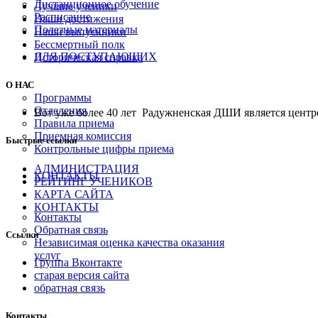
Дистанционное обучение
Лучшие ученики
Расписание
Наши достижения
Полезные материалы
Наши выпускники
Бессмертный полк
ДЛЯ ПОСТУПАЮЩИХ
Историческая справка
О НАС
Программы
Отделения
Вот уже более 40 лет Радужненская ДШИ является центро
Правила приема
Приемная комиссия
Быстрые ссылки
Контрольные цифры приема
АДМИНИСТРАЦИЯ
КОНТАКТЫ
РЕЙТИНГ УЧЕНИКОВ
КАРТА САЙТА
КОНТАКТЫ
Контакты
Обратная связь
Ссылки
Независимая оценка качества оказания
услуг
Группа Вконтакте
старая версия сайта
обратная связь
Контакты