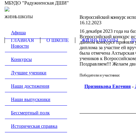
МБУДО "Радужненская ДШИ"
ЖИЗНЬ ШКОЛЫ
Всероссийский конкурс испо
16.12.2023
16 декабря 2023 года на б
Афиша
Всероссийский конкурс ис
ГЛАВНАЯ
О ШКОЛЕ
ЖИЗНЬ ШКОЛЫ
Д
данном конкурсе приняла 
Новости
диплома за участие ей вр
была отмечена Ахтырская 
учеников к Всероссийском
Конкурсы
Поздравляем!!! Желаем дви
Лучшие ученики
Победители и участники:
Наши достижения
Признякова Евгения
-
Наши выпускники
Бессмертный полк
Историческая справка