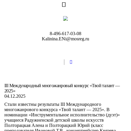
8-496-617-03-08
Kalinina.ENi@mosreg.ru
III Международный многожанровый конкурс «Твой талант —
2025»
04.12.2025
Стали известны результаты III Международного
многожанрового конкурса «Твой талант — 2025». В
номинации «Инструментальное исполнительство (дуэт)»
учащиеся Радужненской детской школы искусств
Полторацкая Алена и Полторацкий Юрий (класс
преподавателя Ивановой Т.В., концертмейстер Князева