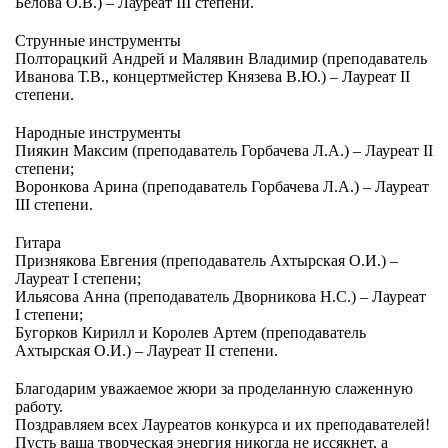
Белова О.В.) – Лауреат III степени.
Струнные инструменты
Полторацкий Андрей и Малявин Владимир (преподаватель
Иванова Т.В., концертмейстер Князева В.Ю.) – Лауреат II
степени.
Народные инструменты
Пиякин Максим (преподаватель Горбачева Л.А.) – Лауреат II
степени;
Воронкова Арина (преподаватель Горбачева Л.А.) – Лауреат
III степени.
Гитара
Признякова Евгения (преподаватель Ахтырская О.И.) –
Лауреат I степени;
Ильясова Анна (преподаватель Дворникова Н.С.) – Лауреат
I степени;
Бугорков Кирилл и Королев Артем (преподаватель
Ахтырская О.И.) – Лауреат II степени.
Благодарим уважаемое жюри за проделанную слаженную
работу.
Поздравляем всех Лауреатов конкурса и их преподавателей!
Пусть ваша творческая энергия никогда не иссякнет, а