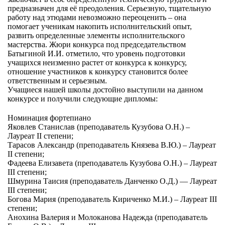
предназначен для её преодоления. Серьезную, тщательную
работу над этюдами невозможно переоценить – она
помогает ученикам накопить исполнительский опыт,
развить определенные элементы исполнительского
мастерства. Жюри конкурса под председательством
Батыгиной И.И. отметило, что уровень подготовки
учащихся неизменно растет от конкурса к конкурсу,
отношение участников к конкурсу становится более
ответственным и серьезным.
Учащиеся нашей школы достойно выступили на данном
конкурсе и получили следующие дипломы:
Номинация фортепиано
Яковлев Станислав (преподаватель Кузубова О.Н.) –
Лауреат II степени;
Тарасов Александр (преподаватель Князева В.Ю.) – Лауреат
II степени;
Фадеева Елизавета (преподаватель Кузубова О.Н.) – Лауреат
III степени;
Шмурина Таисия (преподаватель Данченко О.Д.) — Лауреат
III степени;
Богова Мария (преподаватель Кириченко М.И.) – Лауреат III
степени;
Анохина Валерия и Молоканова Надежда (преподаватель