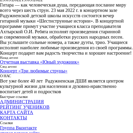
Гитара — как человеческая душа, передающая послание миру
всего через шесть струн. 23 мая 2022 г. в концертном зале
Радужненской детской школы искусств состоится вечер
гитарной музыки «Шестиструнные истории». В концертной
программе примут участие учащиеся класса преподавателя
Ахтырской О.И. Ребята исполнят произведения старинной
и современной музыки, обработки русских народных песен.
Вы услышите сольные номера, а также дуэты, трио. Учащиеся
исполнят наиболее любимые произведения из своей программы.
Концерт подарит вам радость творчества и хорошее настроение!
Назад aevent
Отчетная выставка «Юный художник»
След aevent
Концерт «Три любимые струны»
О НАС
Вот уже более 40 лет Радужненская ДШИ является центром
культурной жизни для населения и духовно-нравственно
воспитает детей и подростков
Быстрые ссылки
АДМИНИСТРАЦИЯ
РЕЙТИНГ УЧЕНИКОВ
КАРТА САЙТА
КОНТАКТЫ
Ссылки
Группа Вконтакте