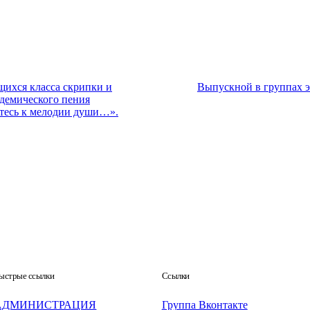
щихся класса скрипки и
Выпускной в группах э
адемического пения
тесь к мелодии души…».
ыстрые ссылки
Ссылки
АДМИНИСТРАЦИЯ
Группа Вконтакте