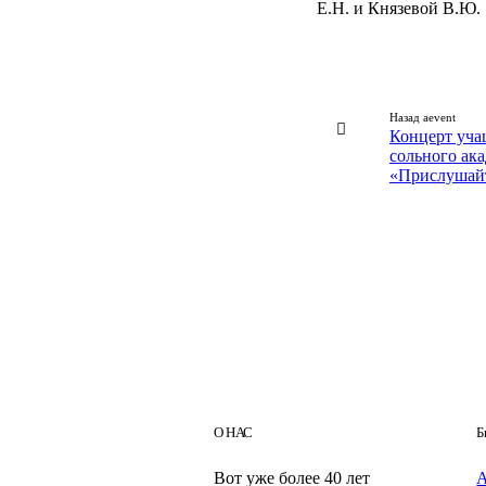
Е.Н. и Князевой В.Ю.
Назад aevent
Концерт уча
сольного ак
«Прислушай
О НАС
Б
Вот уже более 40 лет