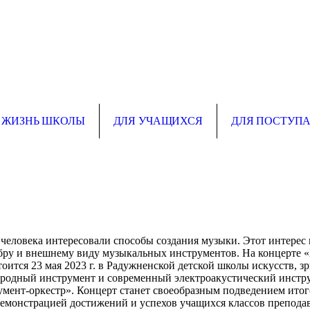
ЖИЗНЬ ШКОЛЫ
ДЛЯ УЧАЩИХСЯ
ДЛЯ ПОСТУП
человека интересовали способы создания музыки. Этот интерес
бру и внешнему виду музыкальных инструментов. На концерте «
оится 23 мая 2023 г. в Радужненской детской школы искусств, з
родный инструмент и современный электроакустический инстр
умент-оркестр». Концерт станет своеобразным подведением ито
 демонстрацией достижений и успехов учащихся классов препод