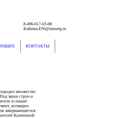
8-496-617-03-08
Kalinina.ENi@mosreg.ru
АЮЩИХ
КОНТАКТЫ
 породил множество
Под звуки струн и
рители услышат
умент, всемирно
гов завершающегося
авателей Калининой