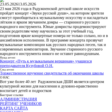
23.05.2026
13.05.2026
23 мая 2026 года в Радужненской детской школе искусств
пройдет концерт «Звуки русской души», на котором зрители
смогут приобщиться к музыкальному искусству и насладиться
лёгким и ярким звучанием домры — старинного русского
народного инструмента. Юные домристы продемонстрируют
своим родителям чему научились за этот учебный год,
подготовив яркие концертные номера не только сольно, но и в
ансамблевом исполнении. В программе концерта прозвучат
музыкальные композиции как русских народных песен, так и
современных композиторов. Звучание старинного русского
народного инструмента никого не оставит равнодушным.
Назад aevent
Концерт «Путь к музыкальным вершинам» учащихся
преподавателя Кузубовой О.Н.
След aevent
Торжественное вручение свидетельств об окончании школы
О НАС
Вот уже более 40 лет Радужненская ДШИ является центром
культурной жизни для населения и духовно-нравственно
воспитает детей и подростков
Быстрые ссылки
АДМИНИСТРАЦИЯ
РЕЙТИНГ УЧЕНИКОВ
КАРТА САЙТА