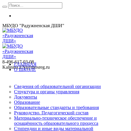
МБУДО "Радужненская ДШИ"
8-496-617-03-08
ГЛАВНАЯ
Kalinina.ENi@mosreg.ru
О ШКОЛЕ
Сведения об образовательной организации
Структура и органы управления
Документы
Образование
Образовательные стандарты и требования
Руководство. Педагогический состав
Материально-техническое обеспечение и
оснащённость образовательного процесса
Стипендии и иные виды материальной