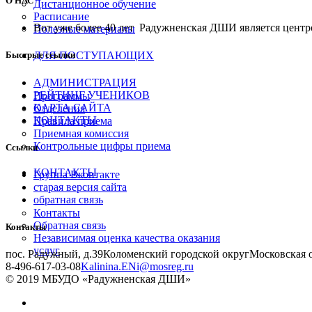
О НАС
Дистанционное обучение
Расписание
Вот уже более 40 лет Радужненская ДШИ является центро
Полезные материалы
ДЛЯ ПОСТУПАЮЩИХ
Быстрые ссылки
АДМИНИСТРАЦИЯ
РЕЙТИНГ УЧЕНИКОВ
Программы
КАРТА САЙТА
Отделения
КОНТАКТЫ
Правила приема
Приемная комиссия
Контрольные цифры приема
Ссылки
КОНТАКТЫ
Группа Вконтакте
старая версия сайта
обратная связь
Контакты
Обратная связь
Контакты
Независимая оценка качества оказания
услуг
пос. Радужный, д.39
Коломенский городской округ
Московская 
8-496-617-03-08
Kalinina.ENi@mosreg.ru
© 2019 МБУДО «Радужненская ДШИ»