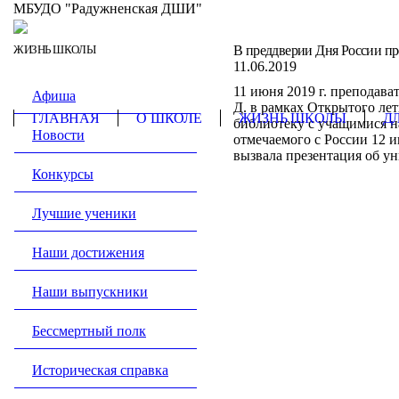
МБУДО "Радужненская ДШИ"
ЖИЗНЬ ШКОЛЫ
В преддверии Дня России пр
11.06.2019
11 июня 2019 г. преподава
Афиша
Д. в рамках Открытого ле
ГЛАВНАЯ
О ШКОЛЕ
ЖИЗНЬ ШКОЛЫ
Д
библиотеку с учащимися н
Новости
отмечаемого с России 12 и
вызвала презентация об у
Конкурсы
Лучшие ученики
Наши достижения
Наши выпускники
Бессмертный полк
Историческая справка