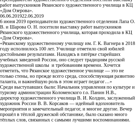
работ выпускников Рязанского художественного училища в КЦ
«Дом Озерова».
06.06.2019
22.06.2019
6 июня 2019 преподаватели художественного отделения Лапа О.
В. и Шарова О. Н. посетили выставку работ выпускников
Рязанского художественного училища, которая проходила в КЦ
«Дом Озерова».
«Рязанскому художественному училищу им. Г. К. Вагнера в 2018
году исполнилось 100 лет. Училище отметило свой юбилей
достойными результатами. Находясь в пятёрке старейших
учебных заведений России, оно следует традициям русской
художественной школы и требованиям времени. Хочется
отметить, что Рязанское художественное училище — это не
только стены, но прежде всего среда, способствующая развитию
таланта, и важнейшую роль в этом играет педагог…»
Среди выступавших были: Начальник управления по культуре и
туризму администрации Коломенского г.о. Панин Н.В.,
директор художественного училища В. И. Колдин, заслуженный
художник России В. В. Корсаков — идейный вдохновитель
мероприятия и замечательный педагог, и многие другие. Вечер
прошёл в тёплой дружеской обстановке, было сказано много
тёплых слов, связанных с самыми лучшими воспоминаниями.