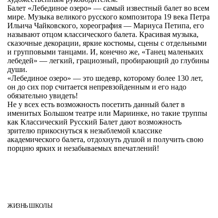
Балет «Лебединое озеро» — самый известный балет во всем
мире. Музыка великого русского композитора 19 века Петра
Ильича Чайковского, хореография — Мариуса Петипа, его
называют отцом классического балета. Красивая музыка,
сказочные декорации, яркие костюмы, сцены с отдельными
и групповыми танцами. И, конечно же, «Танец маленьких
лебедей» — легкий, грациозный, пробирающий до глубины
души.
«Лебединое озеро» — это шедевр, которому более 130 лет,
он до сих пор считается непревзойденным и его надо
обязательно увидеть!
Не у всех есть возможность посетить данный балет в
именитых Большом театре или Мариинке, но такие труппы
как Классический Русский Балет дают возможность
зрителю прикоснуться к незыблемой классике
академического балета, отдохнуть душой и получить свою
порцию ярких и незабываемых впечатлений!
ЖИЗНЬ ШКОЛЫ