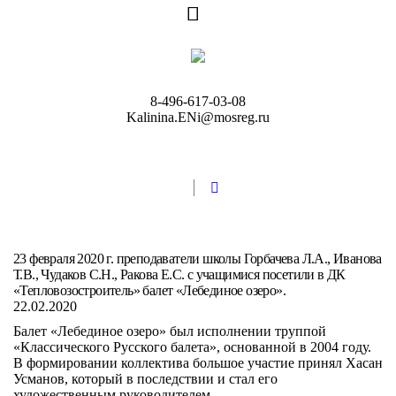
8-496-617-03-08
Kalinina.ENi@mosreg.ru
23 февраля 2020 г. преподаватели школы Горбачева Л.А., Иванова
Т.В., Чудаков С.Н., Ракова Е.С. с учащимися посетили в ДК
«Тепловозостроитель» балет «Лебединое озеро».
22.02.2020
Балет «Лебединое озеро» был исполнении труппой
«Классического Русского балета», основанной в 2004 году.
В формировании коллектива большое участие принял Хасан
Усманов, который в последствии и стал его
художественным руководителем.