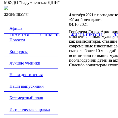
МБУДО "Радужненская ДШИ"
ЖИЗНЬ ШКОЛЫ
4 октября 2021 г. преподава
«Угадай мелодию».
04.10.2021
Афиша
Горбачева Лидия Аристархо
ГЛАВНАЯ
О ШКОЛЕ
ЖИЗНЬ ШКОЛЫ
Д
многочисленным мультфиль
Новости
как композиторы, ставшие 
современные известные ав
сыграла более 10 мелодий
Конкурсы
вспоминали названия муль
поблагодарили детей за а
Лучшие ученики
Спасибо волонтерам культ
Наши достижения
Наши выпускники
Бессмертный полк
Историческая справка