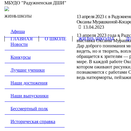
МБУДО "Радужненская ДШИ"
ЖИЗНЬ ШКОЛЫ
13 апреля 2023 г. в Радужне
Оксаны Мурашкиной-Косар
13.04.2023
Афиша
13 апреля 2023 года в Рад
ГЛАВНАЯ
О ШКОЛЕ
ЖИЗНЬ ШКОЛЫ
Д
выставка Оксаны Мурашкин
Новости
Дар доброго понимания ми
видеть, но и творить, воп
обращается к зрителям — р
Конкурсы
мире. В каждой работе Окс
котором оживают рисунки,
Лучшие ученики
познакомится с работами 
ведь натюрморты, пейзажи
Наши достижения
Наши выпускники
Бессмертный полк
Историческая справка