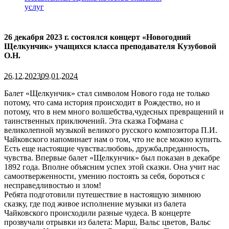
услуг
26 декабря 2023 г. состоялся концерт «Новогодний
Щелкунчик» учащихся класса преподавателя Кузубовой
О.Н.
26.12.2023
09.01.2024
Балет «Щелкунчик» стал символом Нового года не только
потому, что сама история происходит в Рождество, но и
потому, что в нем много волшебства,чудесных превращений и
таинственных приключений. Эта сказка Гофмана с
великолепной музыкой великого русского композитора П.И.
Чайковского напоминает нам о том, что не все можно купить.
Есть еще настоящие чувства:любовь, дружба,преданность,
чувства. Впервые балет «Щелкунчик» был показан в декабре
1892 года. Вполне объясним успех этой сказки. Она учит нас
самоотверженности, умению постоять за себя, бороться с
несправедливостью и злом!
Ребята подготовили путешествие в настоящую зимнюю
сказку, где под живое исполнение музыки из балета
Чайковского происходили разные чудеса. В концерте
прозвучали отрывки из балета: Марш, Вальс цветов, Вальс