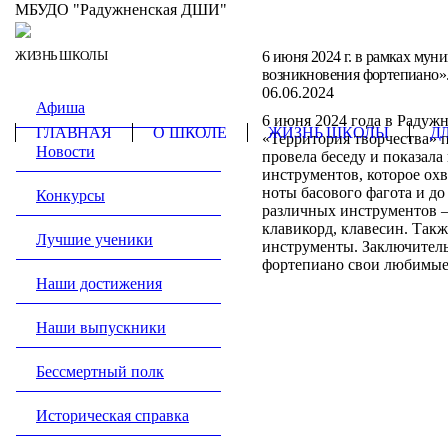
МБУДО "Радужненская ДШИ"
ЖИЗНЬ ШКОЛЫ
6 июня 2024 г. в рамках му
возникновения фортепиано»
06.06.2024
Афиша
6 июня 2024 года в Радуж
ГЛАВНАЯ
О ШКОЛЕ
ЖИЗНЬ ШКОЛЫ
Д
«Территория творчества» 
Новости
провела беседу и показал
инструментов, которое охв
ноты басового фагота и д
Конкурсы
различных инструментов —
клавикорд, клавесин. Так
Лучшие ученики
инструменты. Заключител
фортепиано свои любимые
Наши достижения
Наши выпускники
Бессмертный полк
Историческая справка