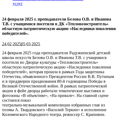
услуг
24 февраля 2025 г. преподаватели Белова О.В. и Иванова
Т.В. с учащимися посетили в ДК «Тепловозостроитель»
областную патриотическую акцию «Наследники поколения
победителей».
24.02.2025
05.03.2025
24 февраля 2025 года преподаватели Радужненской детской
школы искусств Белова О.В. и Иванова Т.В. с учащимися
посетили во Дворце культуры «Тепловозостроитель»
областную патриотическую акцию «Наследники поколения
победителей», которая прошла в рамках Года защитника
Отечества, объявленного Президентом России В.В. Путиным
и в преддверии празднования 80-й годовщины Победы в
Великой Отечественной войне. В рамках патриотической
акции в фойе дворца работали тематические выставки и
фотозоны «В объективе», «На привале». На главной сцене
состоялся показ
театрально-музыкальной композиции избранных глав из
поэмы А. Твардовского «Василий Теркин» в исполнении
Коломенского Народного театра, режиссер С. Крапивин.