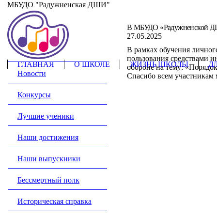
МБУДО "Радужненская ДШИ"
ЖИЗНЬ ШКОЛЫ
В МБУДО «Радужненской ДШИ
27.05.2025
В рамках обучения личног
Афиша
пользования средствами и
ГЛАВНАЯ
О ШКОЛЕ
ЖИЗНЬ ШКОЛЫ
Д
обороне на тему: «Порядо
Новости
Спасибо всем участникам 
Конкурсы
Лучшие ученики
Наши достижения
Наши выпускники
Бессмертный полк
Историческая справка