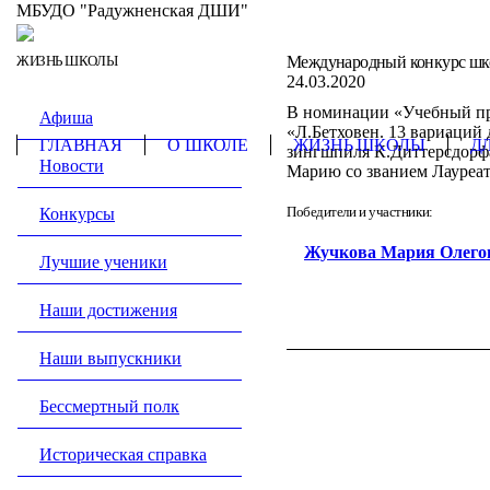
МБУДО "Радужненская ДШИ"
ЖИЗНЬ ШКОЛЫ
Международный конкурс школ
24.03.2020
В номинации «Учебный про
Афиша
«Л.Бетховен. 13 вариаций 
ГЛАВНАЯ
О ШКОЛЕ
ЖИЗНЬ ШКОЛЫ
Д
зингшпиля К.Диттерсдорфа
Новости
Марию со званием Лауреат
Победители и участники:
Конкурсы
Жучкова Мария Олего
Лучшие ученики
Наши достижения
Наши выпускники
Бессмертный полк
Историческая справка