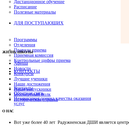
Дистанционное обучение
Расписание
Полезные материалы
ДЛЯ ПОСТУПАЮЩИХ
Программы
Отделения
Правила приема
ЖИЗНЬ ШКОЛЫ
Приемная комиссия
Контрольные цифры приема
Афиша
Новости
КОНТАКТЫ
Конкурсы
Лучшие ученики
Наши достижения
Контакты
Наши выпускники
Обратная связь
Бессмертный полк
Независимая оценка качества оказания
Историческая справка
услуг
О НАС
Вот уже более 40 лет Радужненская ДШИ является центро