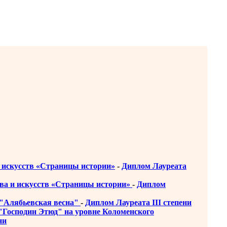
и искусств «Страницы истории»
-
Диплом Лауреата
ства и искусств «Страницы истории»
-
Диплом
 "Алябьевская весна"
-
Диплом Лауреата III степени
 "Господин Этюд" на уровне Коломенского
ни