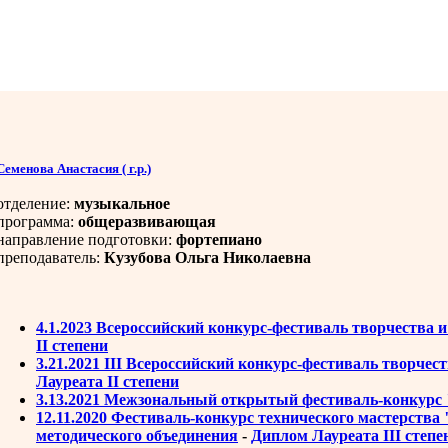
Семенова Анастасия ( г.р.)
отделение:
музыкальное
программа:
общеразвивающая
направление подготовки:
фортепиано
преподаватель:
Кузубова Ольга Николаевна
4.1.2023 Всероссийский конкурс-фестиваль творчества 
II степени
3.21.2021 III Всероссийский конкурс-фестиваль творче
Лауреата II степени
3.13.2021 Межзональный открытый фестиваль-конкурс
12.11.2020 Фестиваль-конкурс технического мастерства
методического объединения
-
Диплом Лауреата III степе