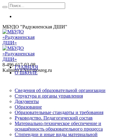
МБУДО "Радужненская ДШИ"
8-496-617-03-08
ГЛАВНАЯ
Kalinina.ENi@mosreg.ru
О ШКОЛЕ
Сведения об образовательной организации
Структура и органы управления
Документы
Образование
Образовательные стандарты и требования
Руководство. Педагогический состав
Материально-техническое обеспечение и
оснащённость образовательного процесса
Стипендии и иные виды материальной