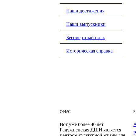
Наши достижения
Наши выпускники
Бессмертный полк
Историческая справка
О НАС
Б
Вот уже более 40 лет
Радужненская ДШИ является
центром культурной жизни для