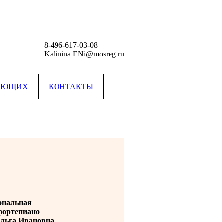
8-496-617-03-08
Kalinina.ENi@mosreg.ru
АЮЩИХ
КОНТАКТЫ
ональная
фортепиано
льга Ивановна